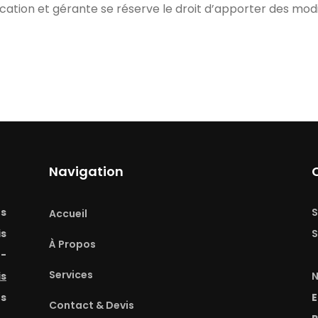
ion et gérante se réserve le droit d’apporter des modifi
Navigation
ts
S
Accueil
is
S
À Propos
e-
Services
is
N
os
E
Contact & Devis