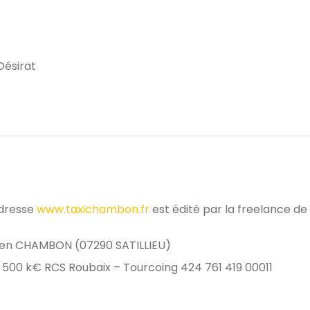
Désirat
adresse
www.taxichambon.fr
est édité par la freelance de
ien CHAMBON (07290 SATILLIEU)
 500 k€ RCS Roubaix – Tourcoing 424 761 419 00011