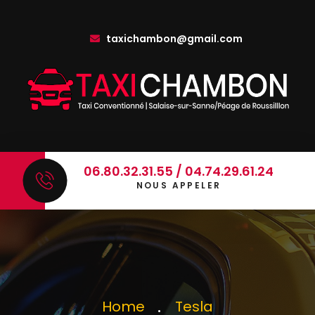
taxichambon@gmail.com
06.80.32.31.55 / 04.74.29.61.24
NOUS APPELER
Home
Tesla