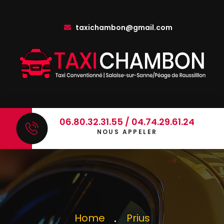
taxichambon@gmail.com
06.80.32.31.55 / 04.74.29.61.24
NOUS APPELER
Home
Prius